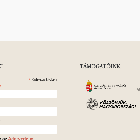
ÉL
TÁMOGATÓINK
*
Kötelező kitölteni
*
v
m az
Adatvédelmi