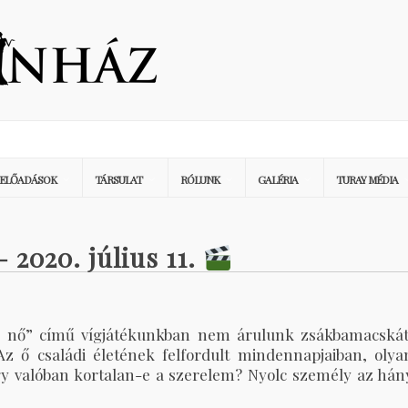
ELŐADÁSOK
TÁRSULAT
RÓLUNK
GALÉRIA
TURAY MÉDIA
 2020. július 11.
tő nő” című vígjátékunkban nem árulunk zsákbamacskát
z ő családi életének felfordult mindennapjaiban, olya
gy valóban kortalan-e a szerelem? Nyolc személy az hán