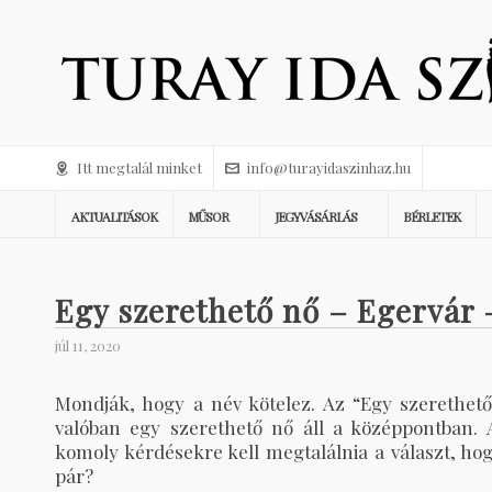
Itt megtalál minket
info@turayidaszinhaz.hu
AKTUALITÁSOK
MŰSOR
JEGYVÁSÁRLÁS
BÉRLETEK
Egy szerethető nő – Egervár –
júl 11, 2020
Mondják, hogy a név kötelez. Az “Egy szerethe
valóban egy szerethető nő áll a középpontban. A
komoly kérdésekre kell megtalálnia a választ, ho
pár?