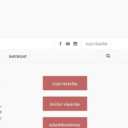
Jegyvásárlás
KAPCSOLAT
Jegyvásárlás
,
Bérlet vásárlás
n
y
Ajándékutalvány