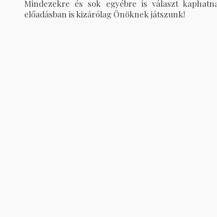
Mindezekre és sok egyébre is választ kaphatn
előadásban is kizárólag Önöknek játszunk!