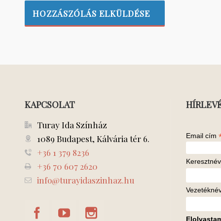
KAPCSOLAT
HÍRLEV
Turay Ida Színház
Email cím
1089 Budapest, Kálvária tér 6.
+36 1 379 8236
Keresztnév
+36 70 607 2620
info@turayidaszinhaz.hu
Vezetékné
Elolvasta