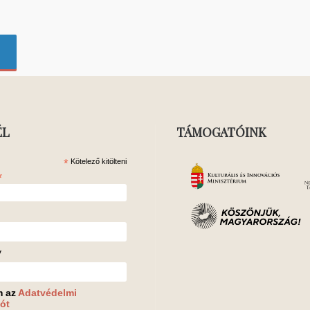
ÉL
TÁMOGATÓINK
*
Kötelező kitölteni
*
v
m az
Adatvédelmi
ót