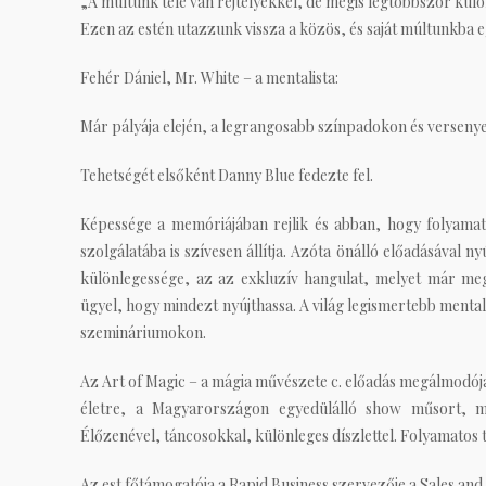
„A múltunk tele van rejtélyekkel, de mégis legtöbbször kül
Ezen az estén utazzunk vissza a közös, és saját múltunkba 
Fehér Dániel, Mr. White – a
mentalista
:
Már pályája elején, a legrangosabb színpadokon és versenye
Tehetségét elsőként Danny Blue fedezte fel.
Képessége a memóriájában rejlik és abban, hogy folyamato
szolgálatába is szívesen állítja. Azóta önálló előadásával
különlegessége, az az exkluzív hangulat, melyet már megj
ügyel, hogy mindezt nyújthassa. A világ legismertebb mentali
szemináriumokon.
Az Art of Magic – a mágia művészete c. előadás megálmodója
életre, a Magyarországon egyedülálló show műsort, me
Élőzenével, táncosokkal, különleges díszlettel. Folyamatos t
Az est főtámogatója a Rapid Business szervezője a Sales and