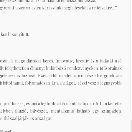
önleges számunkra, és csodálattal emlékszünk vissza.
egyaránt, ezen az estén keressünk megfejtéseket a rejtélyekre…”
ken bizonyított.
san új megoldásokat keres. Innovatív, kreatív és a tudását a jó
 nyújt felejthetetlen élményt különböző rendezvényeken. Műsorainak
elenése is biztosít. Ezen felül minden apró részletre gondosan
stáitól tanul, folyamatosan járja a világot, részt vesz a legnagyobb
, producere, és ami a legfontosabb mentalistája. 2016-ban keltette
lyben illúzió, bűvészet, mentalizmus látható egy színpadon.
eltházzal járják az országot.
 More!