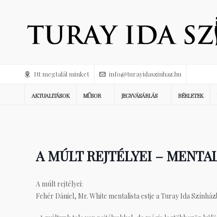
Itt megtalál minket
info@turayidaszinhaz.hu
AKTUALITÁSOK
MŰSOR
JEGYVÁSÁRLÁS
BÉRLETEK
A MÚLT REJTÉLYEI – MENTAL
A múlt rejtélyei:
Fehér Dániel, Mr. White
mentalista
estje a Turay Ida Színház