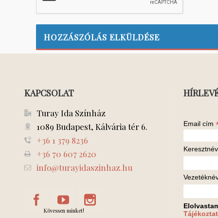
KAPCSOLAT
HÍRLEV
Turay Ida Színház
Email cím
1089 Budapest, Kálvária tér 6.
+36 1 379 8236
Keresztnév
+36 70 607 2620
info@turayidaszinhaz.hu
Vezetékné
Elolvasta
Kövessen minket!
Tájékoztat