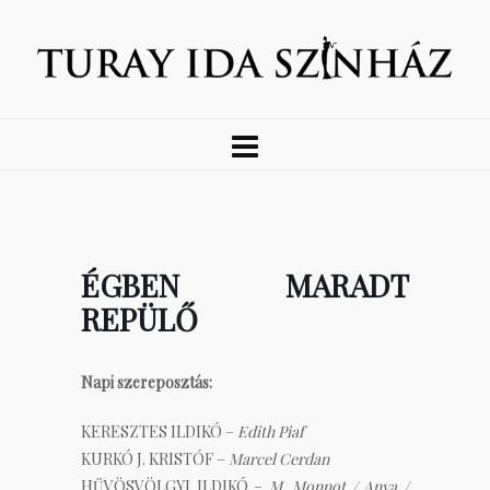
ÉGBEN MARADT
REPÜLŐ
Napi szereposztás:
KERESZTES ILDIKÓ –
Edith Piaf
KURKÓ J. KRISTÓF –
Marcel Cerdan
HŰVÖSVÖLGYI ILDIKÓ –
M. Monnot / Anya /