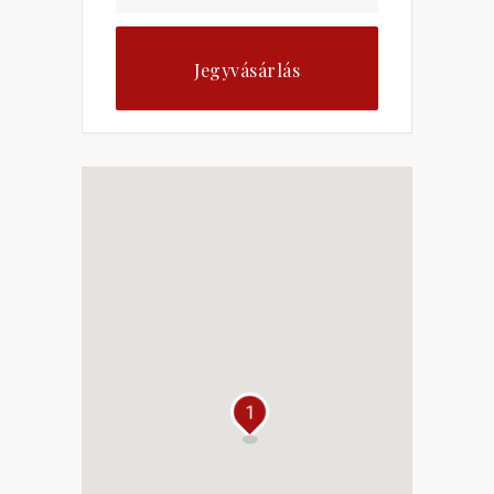
Jegyvásárlás
1