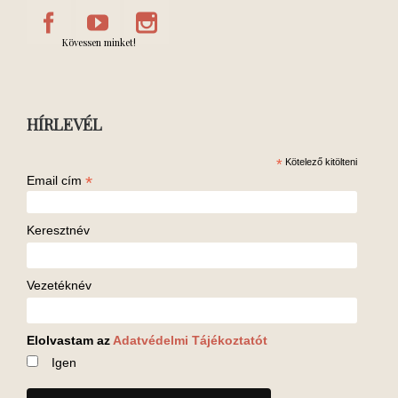
Kövessen minket!
HÍRLEVÉL
*
Kötelező kitölteni
*
Email cím
Keresztnév
Vezetéknév
Elolvastam az
Adatvédelmi Tájékoztatót
Igen