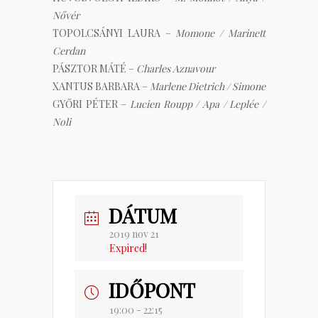
Nővér
TOPOLCSÁNYI LAURA –
Momone / Marinett
Cerdan
PÁSZTOR MÁTÉ –
Charles Aznavour
XANTUS BARBARA –
Marlene Dietrich / Simone
GYŐRI PÉTER –
Lucien Roupp / Apa / Leplée /
Noli
DÁTUM
2019 nov 21
Expired!
IDŐPONT
19:00 - 22:15