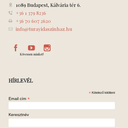
1089 Budapest, Kálvária tér 6.
+36 1 379 8236
+36 70 607 2620
info@turayidaszinhaz.hu
Kövessen minket!
HÍRLEVÉL
*
Kötelező kitölteni
*
Email cím
Keresztnév