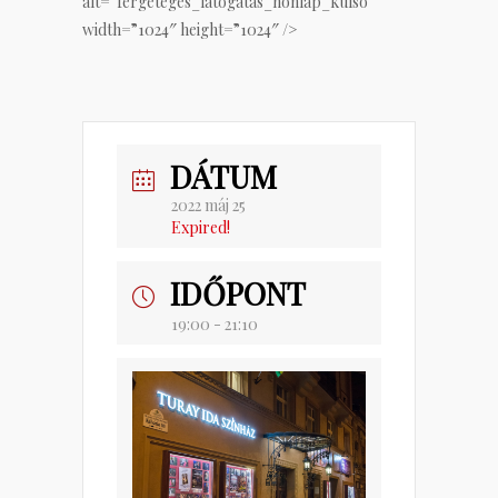
alt=”fergeteges_latogatas_honlap_kulso”
width=”1024″ height=”1024″ />
DÁTUM
2022 máj 25
Expired!
IDŐPONT
19:00 - 21:10