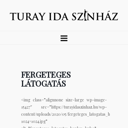
FERGETEGES
LÁTOGATÁS
<img class=”alignnone size-large wp-image-
15427″ src=”https://turayidaszinhaz.hu/wp-
content/uploads/2020/05/fergeteges_latogatas_honlap_ku
1024×1024.jpg”