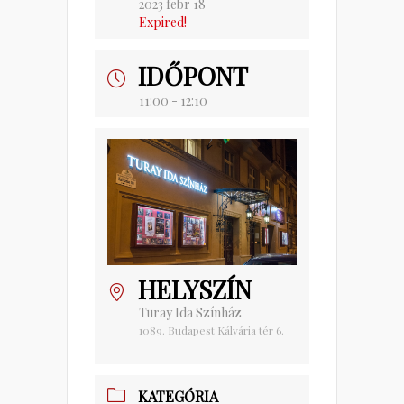
2023 febr 18
Expired!
IDŐPONT
11:00 - 12:10
HELYSZÍN
Turay Ida Színház
1089. Budapest Kálvária tér 6.
KATEGÓRIA