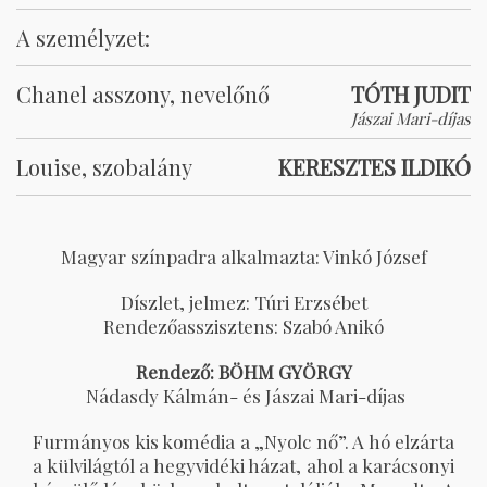
A személyzet:
Chanel asszony, nevelőnő
TÓTH JUDIT
Jászai Mari-díjas
Louise, szobalány
KERESZTES ILDIKÓ
Magyar színpadra alkalmazta: Vinkó József
Díszlet, jelmez: Túri Erzsébet
Rendezőasszisztens: Szabó Anikó
Rendező: BÖHM GYÖRGY
Nádasdy Kálmán- és Jászai Mari-díjas
Furmányos kis komédia a „Nyolc nő”. A hó elzárta
a külvilágtól a hegyvidéki házat, ahol a karácsonyi