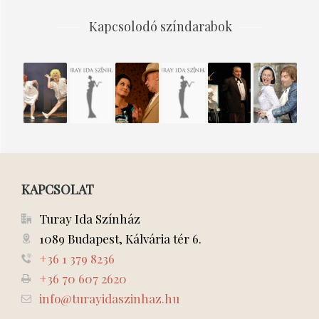
Kapcsolodó színdarabok
A
Nebáncsvirág
Könnyű
KALEIDOSZKÓP
SVEJK
Bob
SUSZTER
erkölcsök
VAGYOK
herceg
MANÓI
– 2009
KAPCSOLAT
Turay Ida Színház
1089 Budapest, Kálvária tér 6.
+36 1 379 8236
+36 70 607 2620
info@turayidaszinhaz.hu