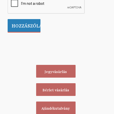
Jegyvásárlás
Bérlet vásárlás
Ajándékutalvány