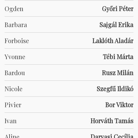
Ogden
Győri Péter
Barbara
Sajgál Erika
Forboise
Laklóth Aladár
Yvonne
Tébi Márta
Bardou
Rusz Milán
Nicole
Szegfű Ildikó
Pivier
Bor Viktor
Ivan
Horváth Tamás
Aline
Darvasi Cecília