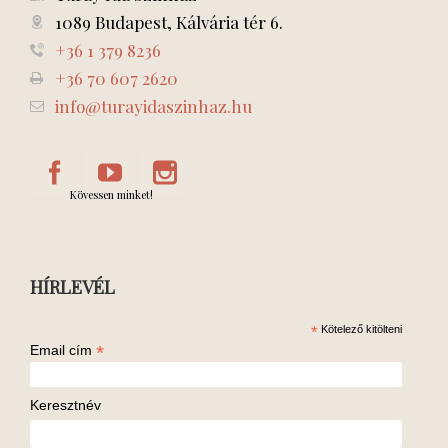
1089 Budapest, Kálvária tér 6.
+36 1 379 8236
+36 70 607 2620
info@turayidaszinhaz.hu
Kövessen minket!
HÍRLEVÉL
*
Kötelező kitölteni
*
Email cím
Keresztnév