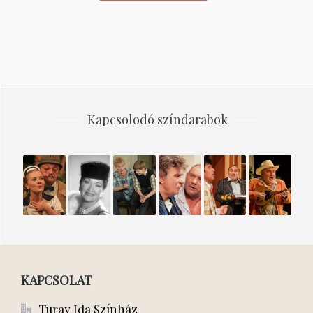
Kapcsolodó színdarabok
Tombol
TE
Az
Döglött
Furcsa
Mirandolin
az
RONGYOS
angyalok
aknák
pár
amore!
erény
ÉLET
nem
sírnak
KAPCSOLAT
Turay Ida Színház