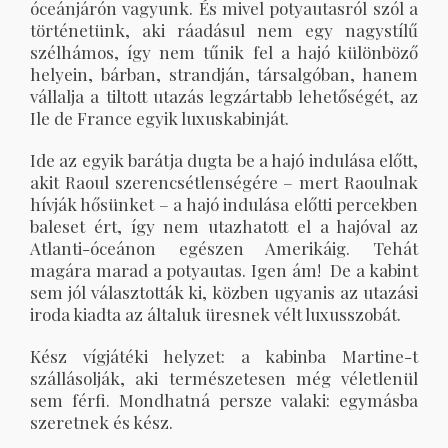
óceánjárón vagyunk. És mivel potyautasról szól a
történetünk, aki ráadásul nem egy nagystílű
szélhámos, így nem tűnik fel a hajó különböző
helyein, bárban, strandján, társalgóban, hanem
vállalja a tiltott utazás legzártabb lehetőségét, az
Ile de France egyik luxuskabinját.
Ide az egyik barátja dugta be a hajó indulása előtt,
akit Raoul szerencsétlenségére – mert Raoulnak
hívják hősünket – a hajó indulása előtti percekben
baleset ért, így nem utazhatott el a hajóval az
Atlanti-óceánon egészen Amerikáig. Tehát
magára marad a potyautas. Igen ám! De a kabint
sem jól választották ki, közben ugyanis az utazási
iroda kiadta az általuk üresnek vélt luxusszobát.
Kész vígjátéki helyzet: a kabinba Martine-t
szállásolják, aki természetesen még véletlenül
sem férfi. Mondhatná persze valaki: egymásba
szeretnek és kész.