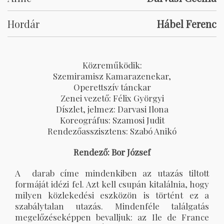
Hordár
Hábel Ferenc
Közreműködik:
Szemiramisz Kamarazenekar,
Operettszív tánckar
Zenei vezető: Félix Györgyi
Díszlet, jelmez: Darvasi Ilona
Koreográfus: Szamosi Judit
Rendezőasszisztens: Szabó Anikó
Rendező: Bor József
A darab címe mindenkiben az utazás tiltott
formáját idézi fel. Azt kell csupán kitalálnia, hogy
milyen közlekedési eszközön is történt ez a
szabálytalan utazás. Mindenféle találgatás
megelőzéseképpen bevalljuk: az Ile de France