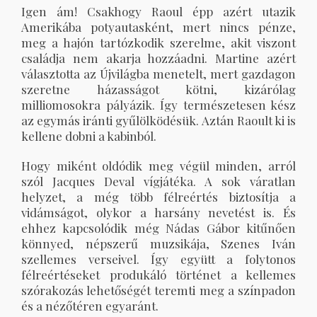
Igen ám! Csakhogy Raoul épp azért utazik
Amerikába potyautasként, mert nincs pénze,
meg a hajón tartózkodik szerelme, akit viszont
családja nem akarja hozzáadni. Martine azért
választotta az Újvilágba menetelt, mert gazdagon
szeretne házasságot kötni, kizárólag
milliomosokra pályázik. Így természetesen kész
az egymás iránti gyűlölködésük. Aztán Raoult ki is
kellene dobni a kabinból.
Hogy miként oldódik meg végül minden, arról
szól Jacques Deval vígjátéka. A sok váratlan
helyzet, a még több félreértés biztosítja a
vidámságot, olykor a harsány nevetést is. És
ehhez kapcsolódik még Nádas Gábor kitűnően
könnyed, népszerű muzsikája, Szenes Iván
szellemes verseivel. Így együtt a folytonos
félreértéseket produkáló történet a kellemes
szórakozás lehetőségét teremti meg a színpadon
és a nézőtéren egyaránt.