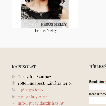
Fésűs Nelly
KAPCSOLAT
HÍRLEV
Turay Ida Színház
Email cím
1089 Budapest, Kálvária tér 6.
+36 1 379 8236
Keresztnév
+36 70 607 2620
info@turayidaszinhaz.hu