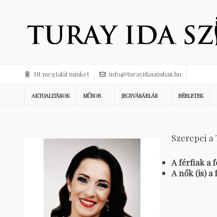
Itt megtalál minket
info@turayidaszinhaz.hu
AKTUALITÁSOK
MŰSOR
JEGYVÁSÁRLÁS
BÉRLETEK
Szerepei a 
A férfiak a 
A nők (is) a 