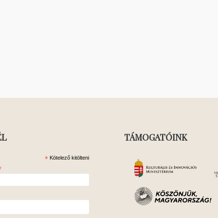
ÉL
TÁMOGATÓINK
*
Kötelező kitölteni
*