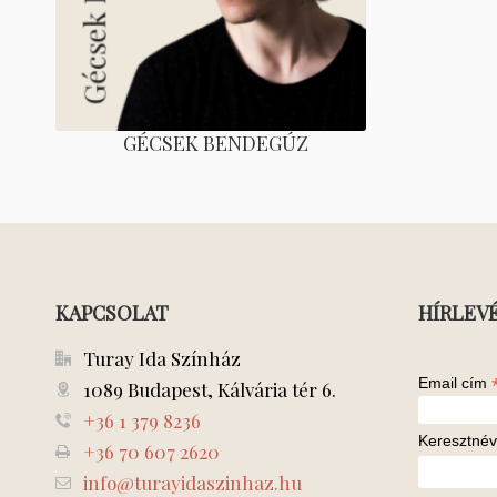
GÉCSEK BENDEGÚZ
KAPCSOLAT
HÍRLEV
Turay Ida Színház
Email cím
1089 Budapest, Kálvária tér 6.
+36 1 379 8236
Keresztnév
+36 70 607 2620
info@turayidaszinhaz.hu