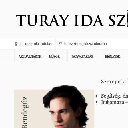
Itt megtalál minket
info@turayidaszinhaz.hu
AKTUALITÁSOK
MŰSOR
JEGYVÁSÁRLÁS
BÉRLETEK
Szerepei a 
Segítség, é
Bubamara 