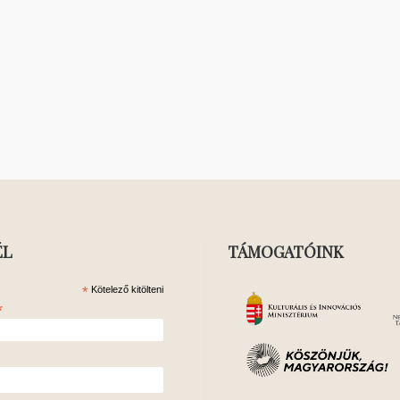
ÉL
TÁMOGATÓINK
*
Kötelező kitölteni
*