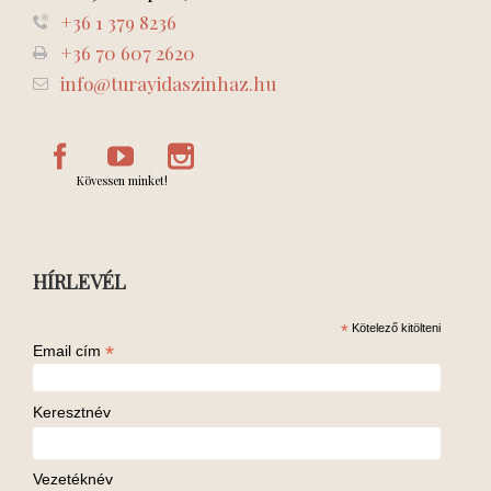
+36 1 379 8236
+36 70 607 2620
info@turayidaszinhaz.hu
Kövessen minket!
HÍRLEVÉL
*
Kötelező kitölteni
*
Email cím
Keresztnév
Vezetéknév