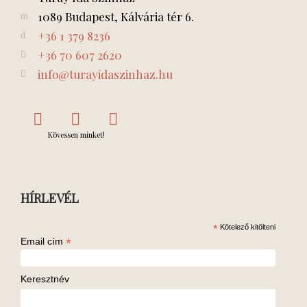
1089 Budapest, Kálvária tér 6.
+36 1 379 8236
+36 70 607 2620
info@turayidaszinhaz.hu
Kövessen minket!
HÍRLEVÉL
*
Kötelező kitölteni
*
Email cím
Keresztnév