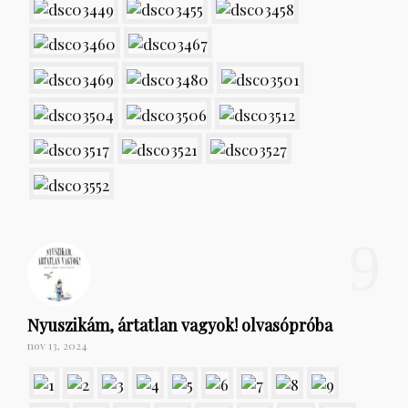
9
Nyuszikám, ártatlan vagyok! olvasópróba
nov 13, 2024