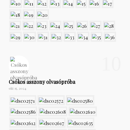
10
Csókos asszony olvasópróba
okt 15, 2024