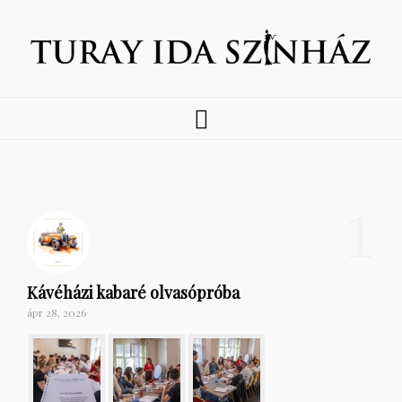
1
Kávéházi kabaré olvasópróba
ápr 28, 2026