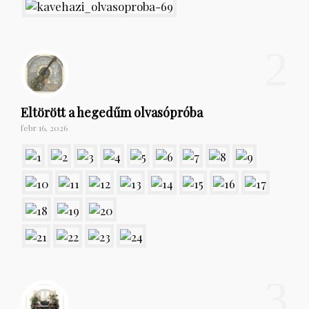
2
Eltörött a hegedűm olvasópróba
febr 16, 2026
3