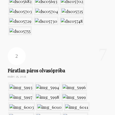
7
Páratlan páros olvasópróba
márc 25, 2025