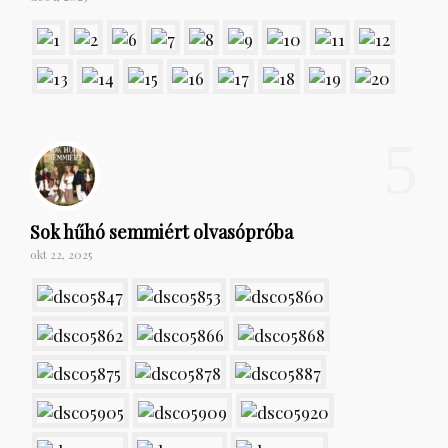
5
Sok hűhó semmiért olvasópróba
okt 22, 2025