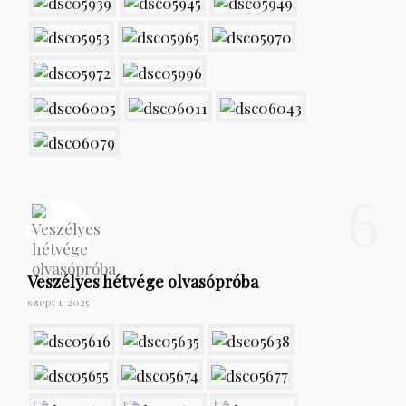
6
Veszélyes hétvége olvasópróba
szept 1, 2025