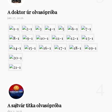
A doktor úr olvasópróba
jan 27, 2026
4
A sajtvár titka olvasópróba
dec 1, 2025