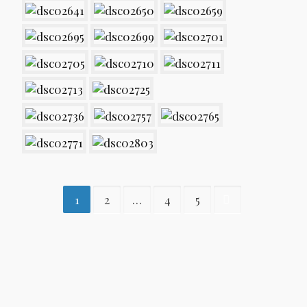
1
2
…
4
5