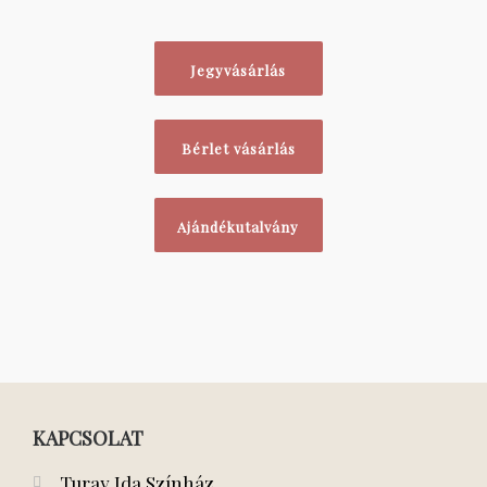
Jegyvásárlás
Bérlet vásárlás
Ajándékutalvány
KAPCSOLAT
Turay Ida Színház