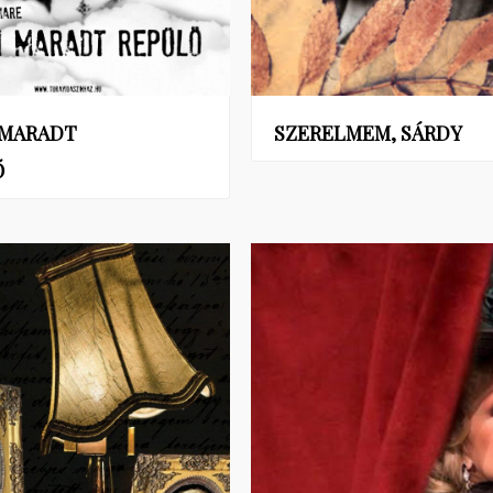
 MARADT
SZERELMEM, SÁRDY
Ő