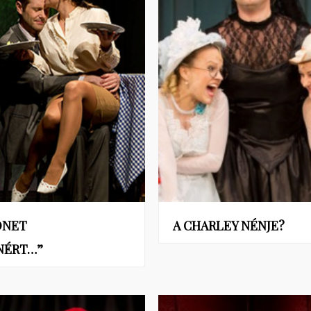
ÖNET
A CHARLEY NÉNJE?
NÉRT…”