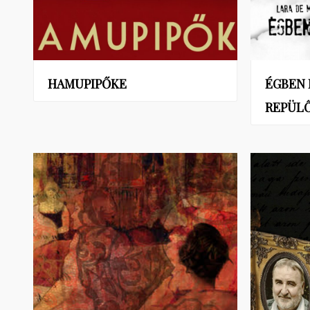
HAMUPIPŐKE
ÉGBEN
REPÜL