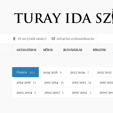
Itt megtalál minket
info@turayidaszinhaz.hu
AKTUALITÁSOK
MŰSOR
JEGYVÁSÁRLÁS
BÉRLETEK
Összes
203
2024/2025
6
2023/2024
7
2022/2023
2014/2015
12
2013/2014
15
2012/2013
14
2011/201
2003/2004
5
2002/2003
1
2001/2002
3
2000/20