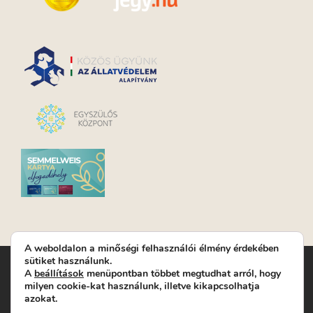
A weboldalon a minőségi felhasználói élmény érdekében
sütiket használunk.
Turay Ida Színház Közhasznú Nonprofit Kft. | Működési
A
beállítások
menüpontban többet megtudhat arról, hogy
helyszín: Turay Ida Színház 1089 Budapest, Kálvária tér 6. |
milyen cookie-kat használunk, illetve kikapcsolhatja
Levelezési cím: 1089 Budapest, Kálvária tér 14. | Titkárság:
+36
azokat.
(1) 611 9225
|
Nyeremenyjáték szabályzat
|