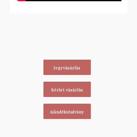
Jegyvásárlás
Bérlet vásárlás
Ajándékutalvány