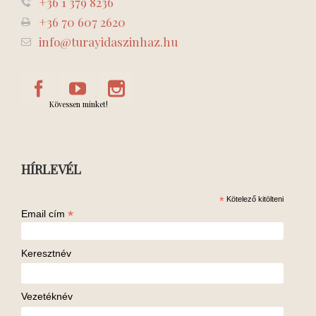
+36 1 379 8236
+36 70 607 2620
info@turayidaszinhaz.hu
Kövessen minket!
HÍRLEVÉL
*
Kötelező kitölteni
*
Email cím
Keresztnév
Vezetéknév