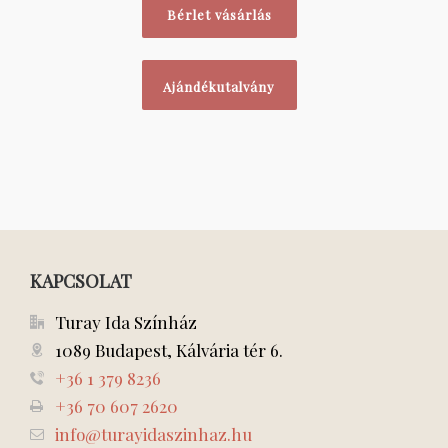
Bérlet vásárlás
Ajándékutalvány
KAPCSOLAT
Turay Ida Színház
1089 Budapest, Kálvária tér 6.
+36 1 379 8236
+36 70 607 2620
info@turayidaszinhaz.hu