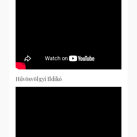
Hűvösvölgyi Ildikó