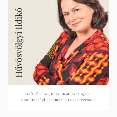
ÖRÖKÖS TAG, Kossuth-díjas, Magyar
Köztársasági Érdemrend Lovagkeresztje