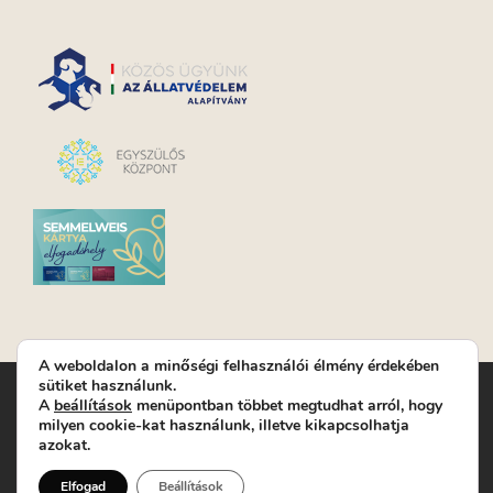
A weboldalon a minőségi felhasználói élmény érdekében
sütiket használunk.
Turay Ida Színház Közhasznú Nonprofit Kft. | Működési
A
beállítások
menüpontban többet megtudhat arról, hogy
helyszín: Turay Ida Színház 1089 Budapest, Kálvária tér 6. |
milyen cookie-kat használunk, illetve kikapcsolhatja
Levelezési cím: 1089 Budapest, Kálvária tér 14. | Titkárság:
+36
azokat.
(1) 611 9225
|
Nyeremenyjáték szabályzat
|
Jegyrendelés:
+36-70/607-2620
( Hétfő: zárva; Kedd-Péntek:
Elfogad
Beállítások