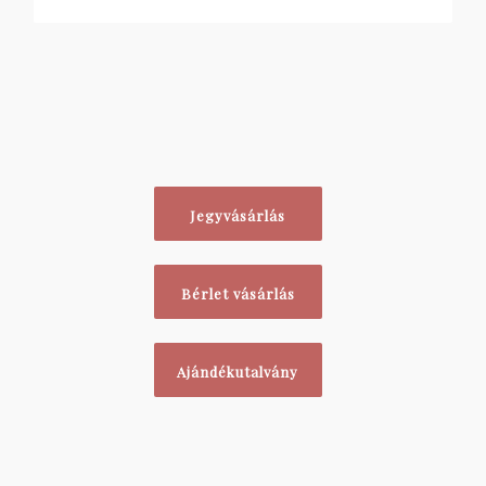
Jegyvásárlás
Bérlet vásárlás
Ajándékutalvány