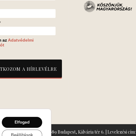
v
m az
Adatvédelmi
ót
Elfogad
zín: Turay Ida Színház 1089 Budapest, Kálvária tér 6. | Levelezési cím: 
Beállítások