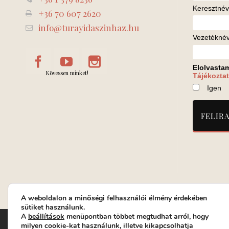
Keresztnév
+36 70 607 2620
info@turayidaszinhaz.hu
Vezetékné
Elolvasta
Kövessen minket!
Tájékoztat
Igen
A weboldalon a minőségi felhasználói élmény érdekében
sütiket használunk.
A
beállítások
menüpontban többet megtudhat arról, hogy
Turay Ida Színház Közhasznú Nonprofit Kft. | Működési helys
milyen cookie-kat használunk, illetve kikapcsolhatja