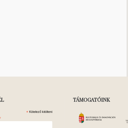
ÉL
TÁMOGATÓINK
*
Kötelező kitölteni
*