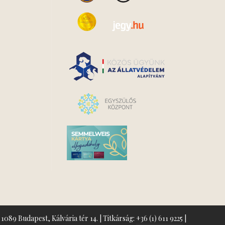
1089 Budapest, Kálvária tér 14. | Titkárság:
+36 (1) 611 9225
|