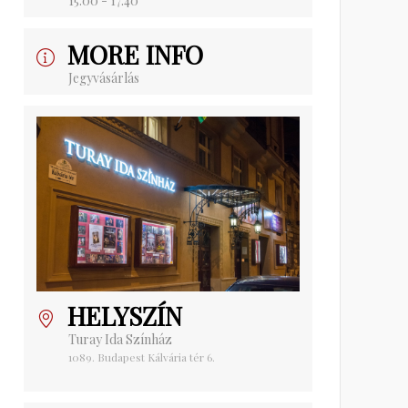
15:00 - 17:40
MORE INFO
Jegyvásárlás
HELYSZÍN
Turay Ida Színház
1089. Budapest Kálvária tér 6.