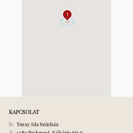
1
KAPCSOLAT
Turay Ida Színház
1089 Budapest, Kálvária tér 6.