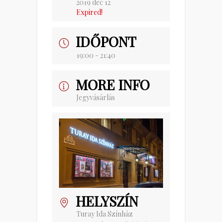
2019 dec 12
Expired!
IDŐPONT
19:00 - 21:40
MORE INFO
Jegyvásárlás
HELYSZÍN
Turay Ida Színház