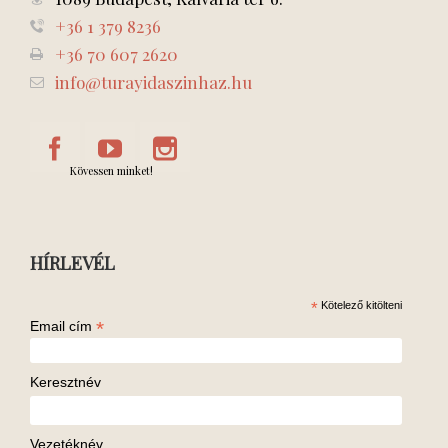
+36 1 379 8236
+36 70 607 2620
info@turayidaszinhaz.hu
Kövessen minket!
HÍRLEVÉL
*
Kötelező kitölteni
*
Email cím
Keresztnév
Vezetéknév