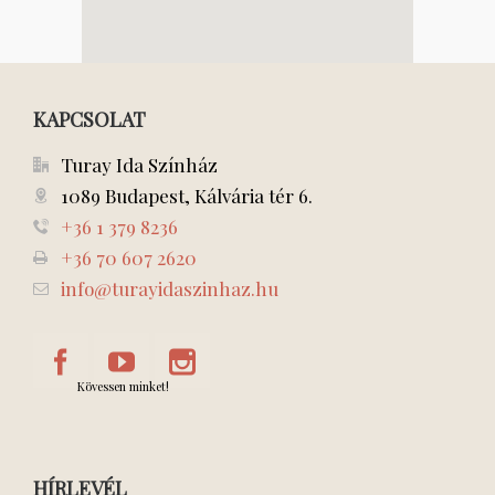
KAPCSOLAT
Turay Ida Színház
1089 Budapest, Kálvária tér 6.
+36 1 379 8236
+36 70 607 2620
info@turayidaszinhaz.hu
Kövessen minket!
HÍRLEVÉL