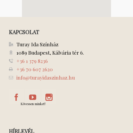
KAPCSOLAT
Turay Ida Színház
1089 Budapest, Kálvária tér 6.
+36 1 379 8236
+36 70 607 2620
info@turayidaszinhaz.hu
Kövessen minket!
HÍRLEVÉL