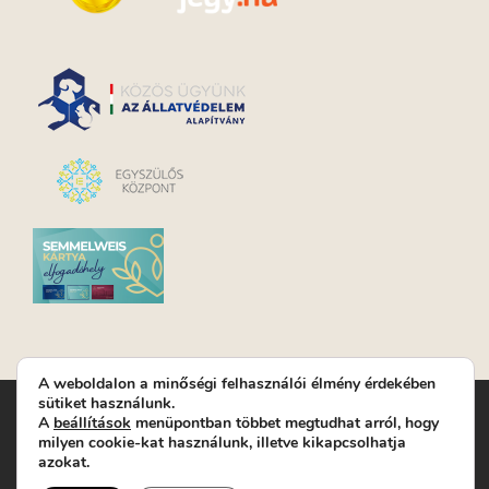
A weboldalon a minőségi felhasználói élmény érdekében
sütiket használunk.
Turay Ida Színház Közhasznú Nonprofit Kft. | Működési
A
beállítások
menüpontban többet megtudhat arról, hogy
helyszín: Turay Ida Színház 1089 Budapest, Kálvária tér 6. |
milyen cookie-kat használunk, illetve kikapcsolhatja
Levelezési cím: 1089 Budapest, Kálvária tér 14. | Titkárság:
+36
azokat.
(1) 611 9225
|
Nyeremenyjáték szabályzat
|