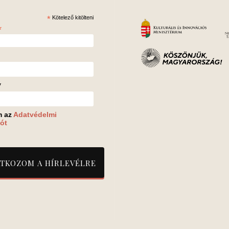
*
Kötelező kitölteni
*
v
m az
Adatvédelmi
ót