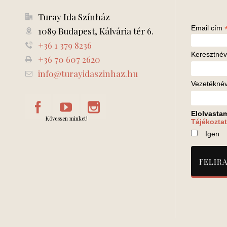
Turay Ida Színház
Email cím
1089 Budapest, Kálvária tér 6.
+36 1 379 8236
Keresztnév
+36 70 607 2620
info@turayidaszinhaz.hu
Vezetékné
Elolvasta
Kövessen minket!
Tájékoztat
Igen