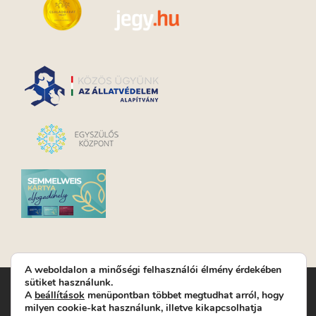
A weboldalon a minőségi felhasználói élmény érdekében
sütiket használunk.
Turay Ida Színház Közhasznú Nonprofit Kft. | Működési
A
beállítások
menüpontban többet megtudhat arról, hogy
helyszín: Turay Ida Színház 1089 Budapest, Kálvária tér 6. |
milyen cookie-kat használunk, illetve kikapcsolhatja