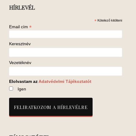
HÍRLEVÉL
*
Kötelező kitölteni
*
Email cím
Keresztnév
Vezetéknév
Elolvastam az
Adatvédelmi Tájékoztatót
Igen