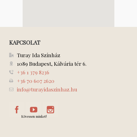
KAPCSOLAT
Turay Ida Színház
1089 Budapest, Kálvária tér 6.
+36 1 379 8236
+36 70 607 2620
info@turayidaszinhaz.hu
Kövessen minket!