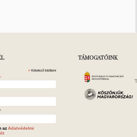
ÉL
TÁMOGATÓINK
*
Kötelező kitölteni
*
v
m az
Adatvédelmi
ót