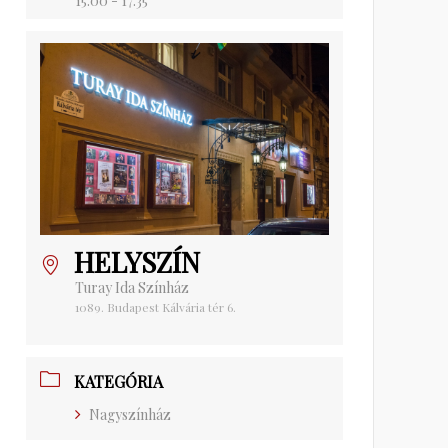
15:00 - 17:35
HELYSZÍN
Turay Ida Színház
1089. Budapest Kálvária tér 6.
KATEGÓRIA
Nagyszínház