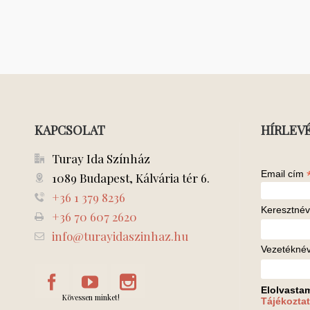
KAPCSOLAT
HÍRLEV
Turay Ida Színház
Email cím
1089 Budapest, Kálvária tér 6.
+36 1 379 8236
Keresztnév
+36 70 607 2620
info@turayidaszinhaz.hu
Vezetékné
Elolvasta
Kövessen minket!
Tájékoztat