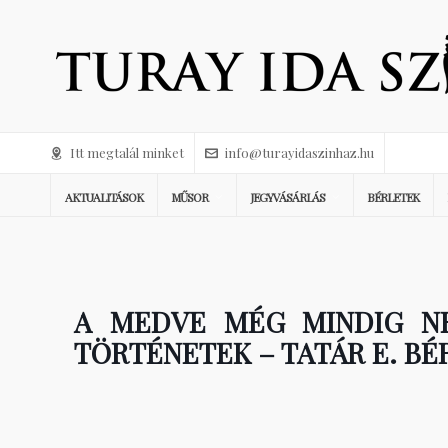
Itt megtalál minket
info@turayidaszinhaz.hu
AKTUALITÁSOK
MŰSOR
JEGYVÁSÁRLÁS
BÉRLETEK
A MEDVE MÉG MINDIG NE
TÖRTÉNETEK – TATÁR E. BÉ