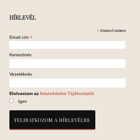
HÍRLEVÉL
*
Kötelező kitölteni
*
Email cím
Keresztnév
Vezetéknév
Elolvastam az
Adatvédelmi Tájékoztatót
Igen