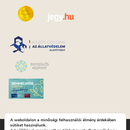
A weboldalon a minőségi felhasználói élmény érdekében
sütiket használunk.
Turay Ida Színház Közhasznú Nonprofit Kft. | Működési