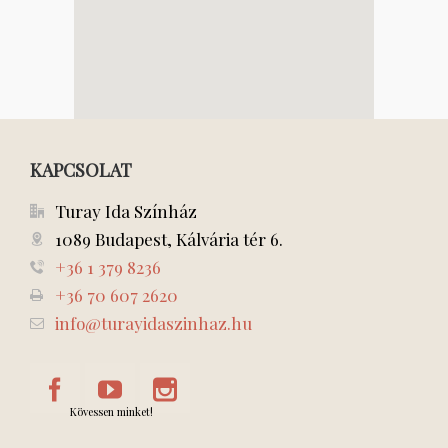
KAPCSOLAT
Turay Ida Színház
1089 Budapest, Kálvária tér 6.
+36 1 379 8236
+36 70 607 2620
info@turayidaszinhaz.hu
Kövessen minket!