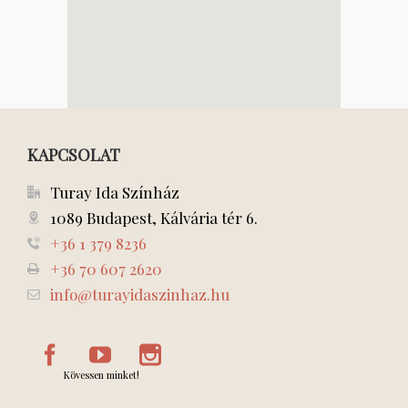
KAPCSOLAT
Turay Ida Színház
1089 Budapest, Kálvária tér 6.
+36 1 379 8236
+36 70 607 2620
info@turayidaszinhaz.hu
Kövessen minket!