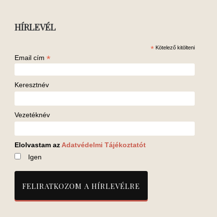
HÍRLEVÉL
*
Kötelező kitölteni
*
Email cím
Keresztnév
Vezetéknév
Elolvastam az
Adatvédelmi Tájékoztatót
Igen