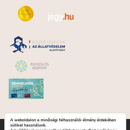
A weboldalon a minőségi felhasználói élmény érdekében
sütiket használunk.
Turay Ida Színház Közhasznú Nonprofit Kft. | Működési