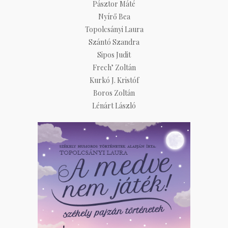
Pásztor Máté
Nyírő Bea
Topolcsányi Laura
Szántó Szandra
Sipos Judit
Frech’ Zoltán
Kurkó J. Kristóf
Boros Zoltán
Lénárt László