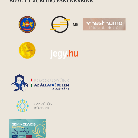
EGYÜTTMŰKÖDŐ PARTNEREINK