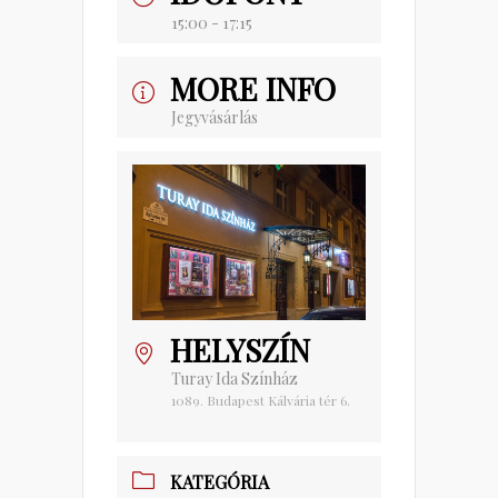
15:00 - 17:15
MORE INFO
Jegyvásárlás
HELYSZÍN
Turay Ida Színház
1089. Budapest Kálvária tér 6.
KATEGÓRIA