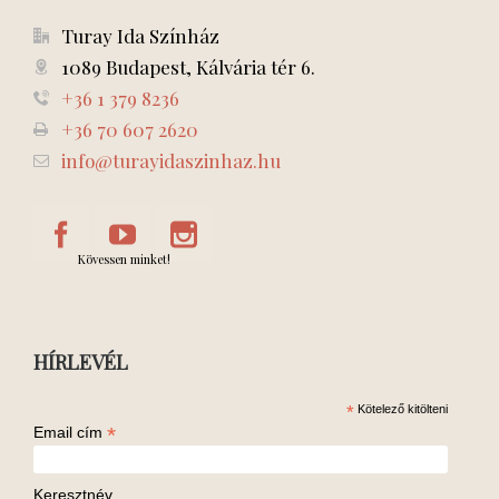
Turay Ida Színház
1089 Budapest, Kálvária tér 6.
+36 1 379 8236
+36 70 607 2620
info@turayidaszinhaz.hu
Kövessen minket!
HÍRLEVÉL
*
Kötelező kitölteni
*
Email cím
Keresztnév