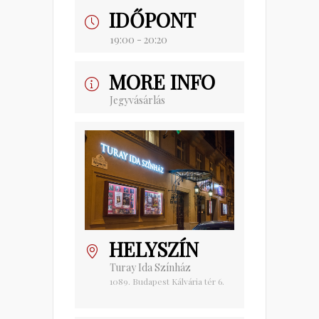
IDŐPONT
19:00 - 20:20
MORE INFO
Jegyvásárlás
HELYSZÍN
Turay Ida Színház
1089. Budapest Kálvária tér 6.