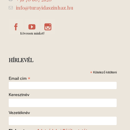
info@turayidaszinhaz.hu
Kövessen minket!
HÍRLEVÉL
*
Kötelező kitölteni
*
Email cím
Keresztnév
Vezetéknév