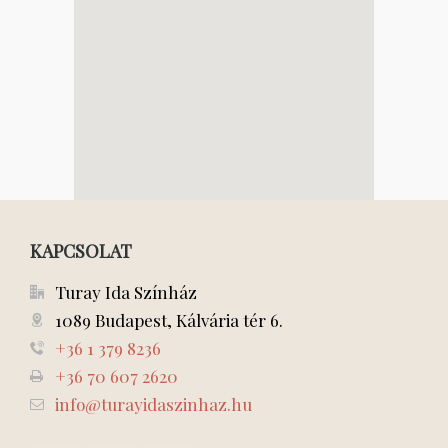
KAPCSOLAT
Turay Ida Színház
1089 Budapest, Kálvária tér 6.
+36 1 379 8236
+36 70 607 2620
info@turayidaszinhaz.hu