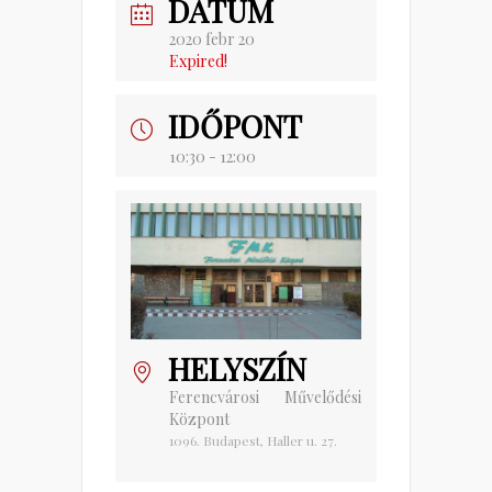
DÁTUM
2020 febr 20
Expired!
IDŐPONT
10:30 - 12:00
HELYSZÍN
Ferencvárosi Művelődési
Központ
1096. Budapest, Haller u. 27.