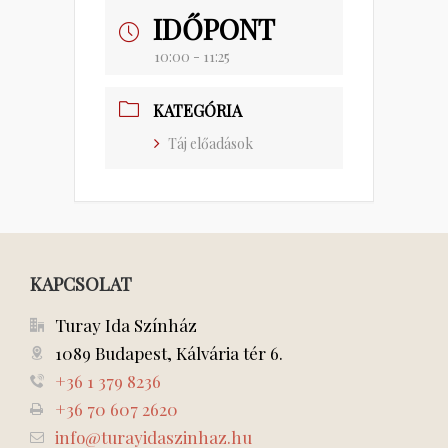
IDŐPONT
10:00 - 11:25
KATEGÓRIA
Táj előadások
KAPCSOLAT
Turay Ida Színház
1089 Budapest, Kálvária tér 6.
+36 1 379 8236
+36 70 607 2620
info@turayidaszinhaz.hu