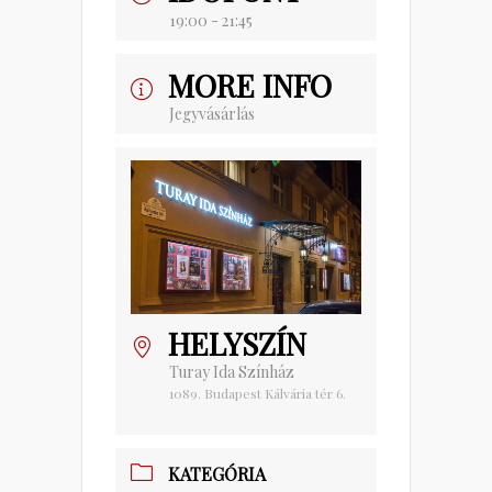
19:00 - 21:45
MORE INFO
Jegyvásárlás
HELYSZÍN
Turay Ida Színház
1089. Budapest Kálvária tér 6.
KATEGÓRIA