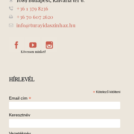
1089 Budapest, Kálvária tér 6.
+36 1 379 8236
+36 70 607 2620
info@turayidaszinhaz.hu
Kövessen minket!
HÍRLEVÉL
*
Kötelező kitölteni
*
Email cím
Keresztnév
Vezetéknév