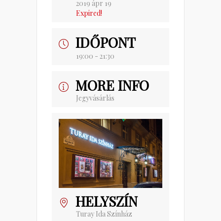
2019 ápr 19
Expired!
IDŐPONT
19:00 - 21:30
MORE INFO
Jegyvásárlás
HELYSZÍN
Turay Ida Színház