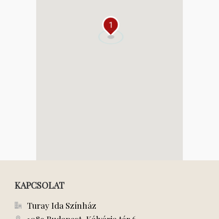
1
KAPCSOLAT
Turay Ida Színház