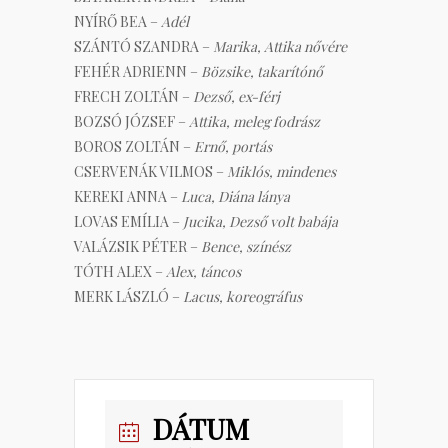
NYÍRŐ BEA –
Adél
SZÁNTÓ SZANDRA –
Marika, Attika nővére
FEHÉR ADRIENN –
Bözsike, takarítónő
FRECH ZOLTÁN –
Dezső, ex-férj
BOZSÓ JÓZSEF –
Attika, meleg fodrász
BOROS ZOLTÁN –
Ernő, portás
CSERVENÁK VILMOS –
Miklós, mindenes
KEREKI ANNA –
Luca, Diána lánya
LOVAS EMÍLIA –
Jucika, Dezső volt babája
VALÁZSIK PÉTER –
Bence, színész
TÓTH ALEX –
Alex, táncos
MERK LÁSZLÓ –
Lacus, koreográfus
DÁTUM