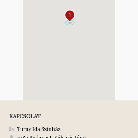
1
KAPCSOLAT
Turay Ida Színház
1089 Budapest, Kálvária tér 6.