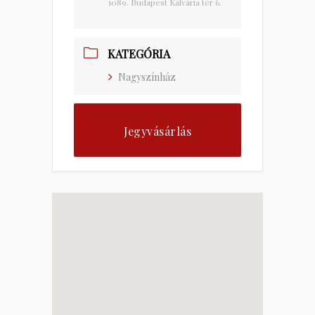
1089. Budapest Kálvária tér 6.
KATEGÓRIA
Nagyszínház
Jegyvásárlás