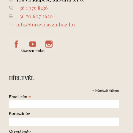
+36 1 379 8236
+36 70 607 2620
info@turayidaszinhaz.hu
Kövessen minket!
HÍRLEVÉL
*
Kötelező kitölteni
*
Email cím
Keresztnév
Vezetéknév