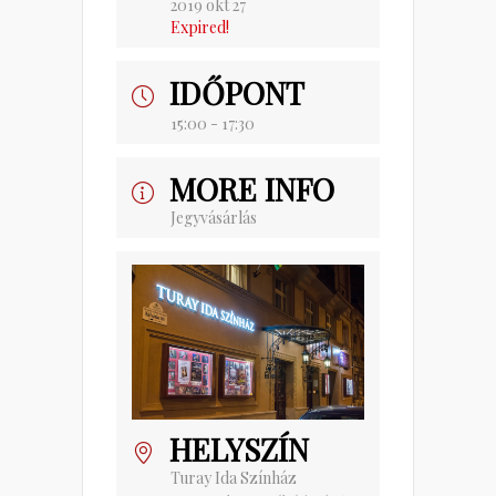
2019 okt 27
Expired!
IDŐPONT
15:00 - 17:30
MORE INFO
Jegyvásárlás
HELYSZÍN
Turay Ida Színház