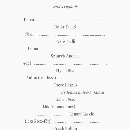
zenés vígjáték
Petra …………………….………………..…………………..
Détár Enikő
Niki ……………………….…………..………..……..……..
Fésűs Nelli
Diána …………………………………..……………….
Sztárek Andrea
Adél …….……………… ……………………………………….
Nyírő Bea
Anton (rendező) …………..………………………….
Csere László
Érdemes művész, Jászai
Mari-díjas
Miklós (mindenes) ………..
…………………………..Lénárt László
Dezső (ex-férj) …………………………………………..
Frech Zoltán