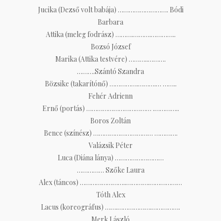
Jucika (Dezső volt babája) ………………………. Bódi
Barbara
Attika (meleg fodrász) ……….……….…………..
Bozsó József
Marika (Attika testvére) ………..……….
……….
Szántó Szandra
Bözsike (takarítónő) …………….……….… ……..
Fehér Adrienn
Ernő (portás) ……………………………… .…………..
Boros Zoltán
Bence (színész) …………………………… ………….
Valázsik Péter
Luca (Diána lánya) ………………………
…………… Szőke Laura
Alex (táncos) ……………………..………….………………
Tóth Alex
Lacus (koreográfus) …….……………….…………….
Merk László