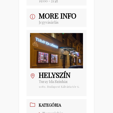
19:00 - 21:45
MORE INFO
Jegyvásárlás
HELYSZÍN
Turay Ida Színház
1089. Budapest Kálvária tér 6.
KATEGÓRIA