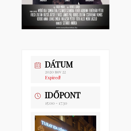
DÁTUM
2020 nov 22
Expired!
IDŐPONT
15:00 - 17:30