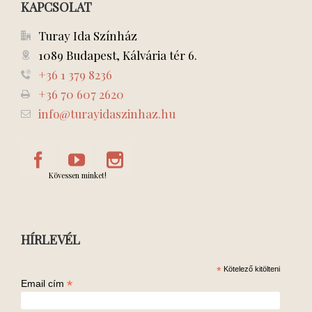
KAPCSOLAT
Turay Ida Színház
1089 Budapest, Kálvária tér 6.
+36 1 379 8236
+36 70 607 2620
info@turayidaszinhaz.hu
Kövessen minket!
HÍRLEVÉL
*
Kötelező kitölteni
*
Email cím