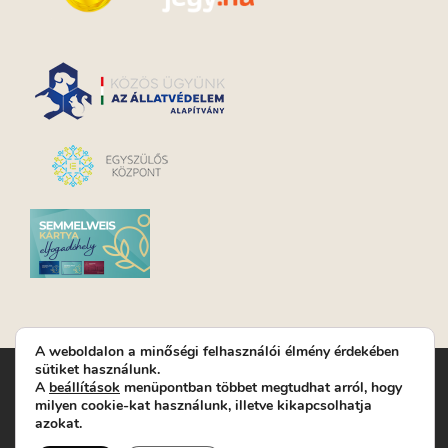
A weboldalon a minőségi felhasználói élmény érdekében
sütiket használunk.
Turay Ida Színház Közhasznú Nonprofit Kft. | Működési
A
beállítások
menüpontban többet megtudhat arról, hogy
helyszín: Turay Ida Színház 1089 Budapest, Kálvária tér 6. |
milyen cookie-kat használunk, illetve kikapcsolhatja
Levelezési cím: 1089 Budapest, Kálvária tér 14. | Titkárság:
+36
azokat.
(1) 611 9225
|
Nyeremenyjáték szabályzat
|