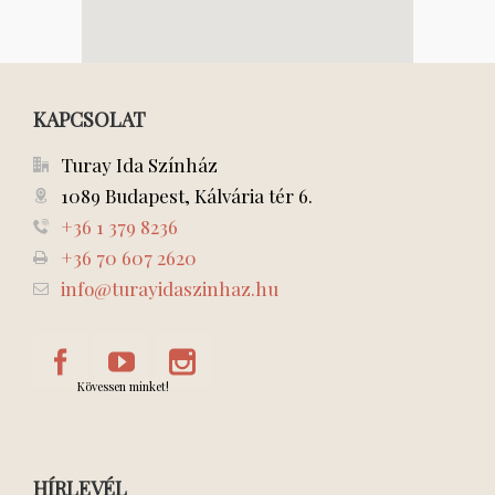
KAPCSOLAT
Turay Ida Színház
1089 Budapest, Kálvária tér 6.
+36 1 379 8236
+36 70 607 2620
info@turayidaszinhaz.hu
Kövessen minket!
HÍRLEVÉL