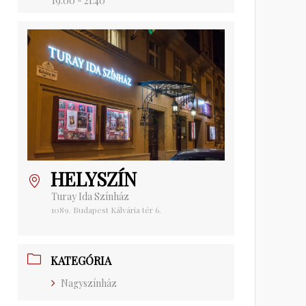
19:00 - 21:40
HELYSZÍN
Turay Ida Színház
1089. Budapest Kálvária tér 6.
KATEGÓRIA
Nagyszínház