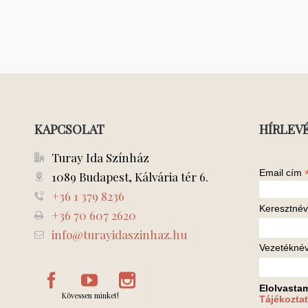
KAPCSOLAT
HÍRLEV
Turay Ida Színház
Email cím
1089 Budapest, Kálvária tér 6.
+36 1 379 8236
Keresztnév
+36 70 607 2620
info@turayidaszinhaz.hu
Vezetékné
Elolvasta
Kövessen minket!
Tájékoztat