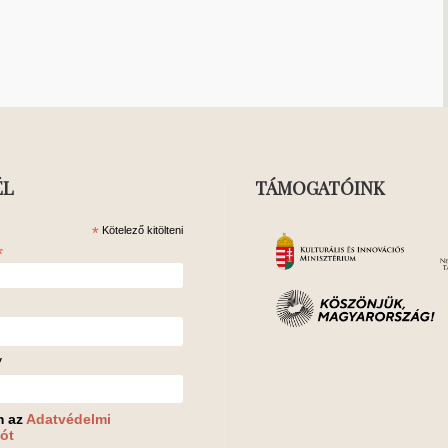
ÉL
TÁMOGATÓINK
*
Kötelező kitölteni
*
v
m az
Adatvédelmi
ót