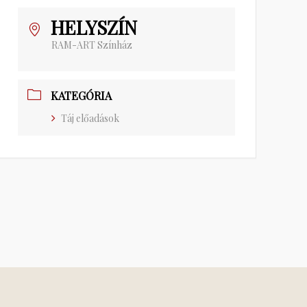
HELYSZÍN
RAM-ART Színház
KATEGÓRIA
Táj előadások