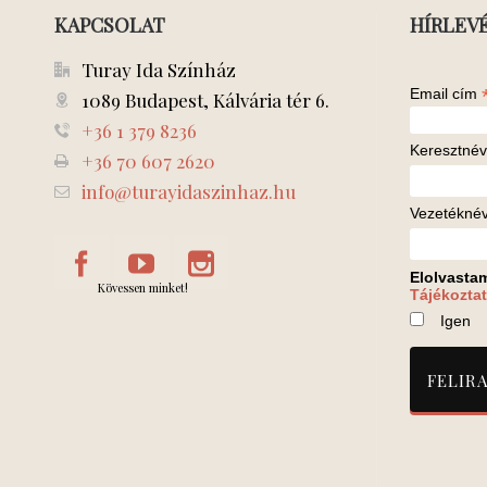
KAPCSOLAT
HÍRLEV
Turay Ida Színház
Email cím
1089 Budapest, Kálvária tér 6.
+36 1 379 8236
Keresztnév
+36 70 607 2620
info@turayidaszinhaz.hu
Vezetékné
Elolvasta
Kövessen minket!
Tájékoztat
Igen