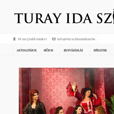
Itt megtalál minket
info@turayidaszinhaz.hu
AKTUALITÁSOK
MŰSOR
JEGYVÁSÁRLÁS
BÉRLETEK