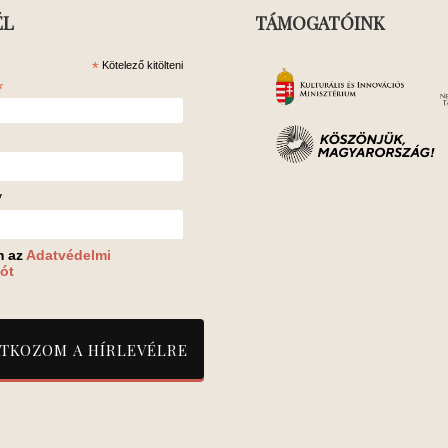
ÉL
TÁMOGATÓINK
*
Kötelező kitölteni
*
v
m az
Adatvédelmi
ót