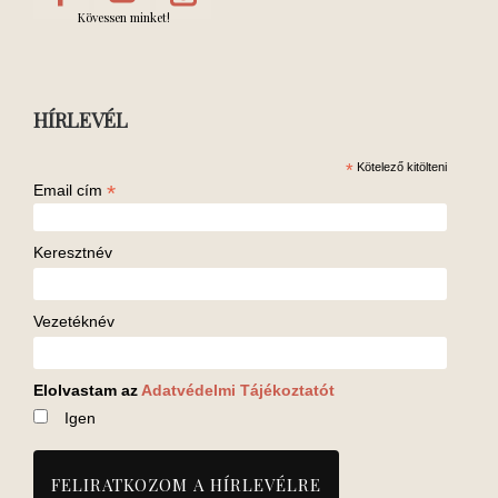
Kövessen minket!
HÍRLEVÉL
*
Kötelező kitölteni
*
Email cím
Keresztnév
Vezetéknév
Elolvastam az
Adatvédelmi Tájékoztatót
Igen