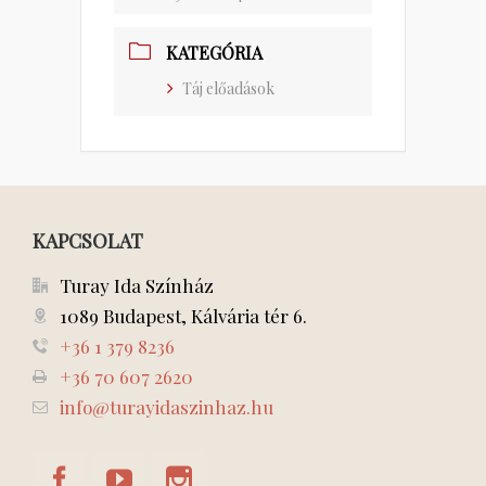
KATEGÓRIA
Táj előadások
KAPCSOLAT
Turay Ida Színház
1089 Budapest, Kálvária tér 6.
+36 1 379 8236
+36 70 607 2620
info@turayidaszinhaz.hu