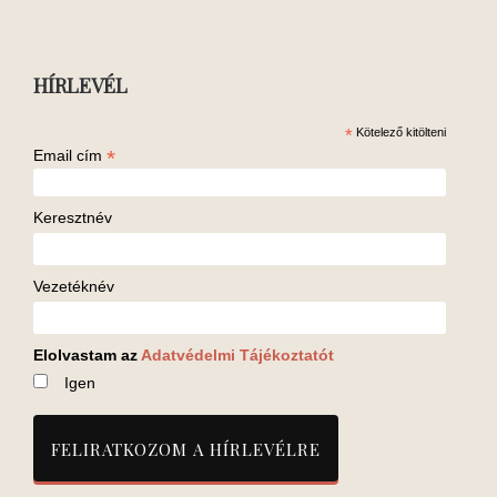
HÍRLEVÉL
*
Kötelező kitölteni
*
Email cím
Keresztnév
Vezetéknév
Elolvastam az
Adatvédelmi Tájékoztatót
Igen