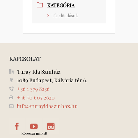
KATEGÓRIA
Táj előadások
KAPCSOLAT
Turay Ida Színház
1089 Budapest, Kálvária tér 6.
+36 1 379 8236
+36 70 607 2620
info@turayidaszinhaz.hu
Kövessen minket!