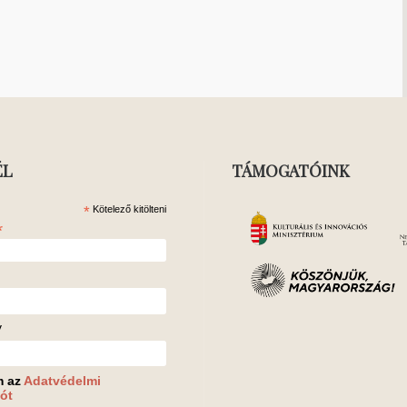
ÉL
TÁMOGATÓINK
*
Kötelező kitölteni
*
v
m az
Adatvédelmi
ót