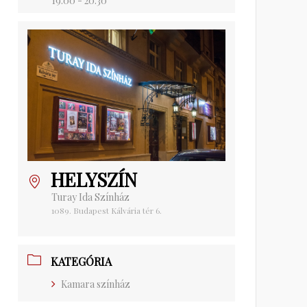
19:00 - 20:30
HELYSZÍN
Turay Ida Színház
1089. Budapest Kálvária tér 6.
KATEGÓRIA
Kamara színház