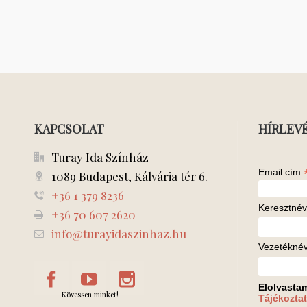
KAPCSOLAT
HÍRLEV
Turay Ida Színház
Email cím
1089 Budapest, Kálvária tér 6.
+36 1 379 8236
Keresztnév
+36 70 607 2620
info@turayidaszinhaz.hu
Vezetékné
Elolvasta
Kövessen minket!
Tájékoztat