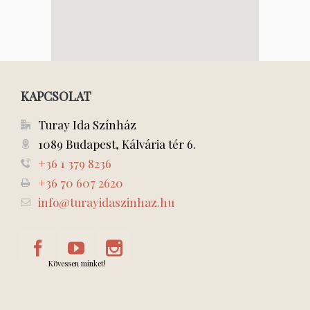
KAPCSOLAT
Turay Ida Színház
1089 Budapest, Kálvária tér 6.
+36 1 379 8236
+36 70 607 2620
info@turayidaszinhaz.hu
Kövessen minket!