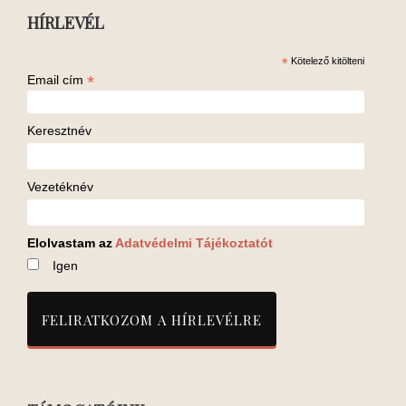
HÍRLEVÉL
*
Kötelező kitölteni
*
Email cím
Keresztnév
Vezetéknév
Elolvastam az
Adatvédelmi Tájékoztatót
Igen