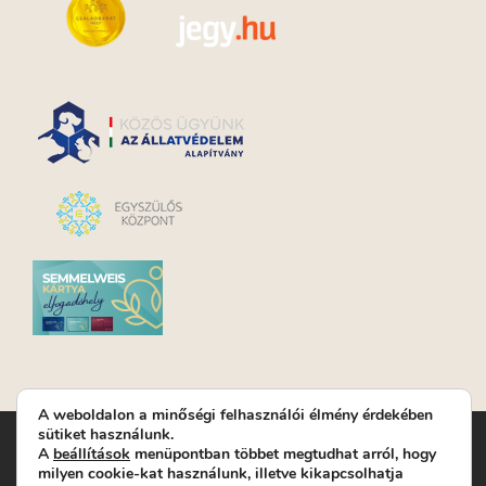
A weboldalon a minőségi felhasználói élmény érdekében
sütiket használunk.
Turay Ida Színház Közhasznú Nonprofit Kft. | Működési
A
beállítások
menüpontban többet megtudhat arról, hogy
helyszín: Turay Ida Színház 1089 Budapest, Kálvária tér 6. |
milyen cookie-kat használunk, illetve kikapcsolhatja