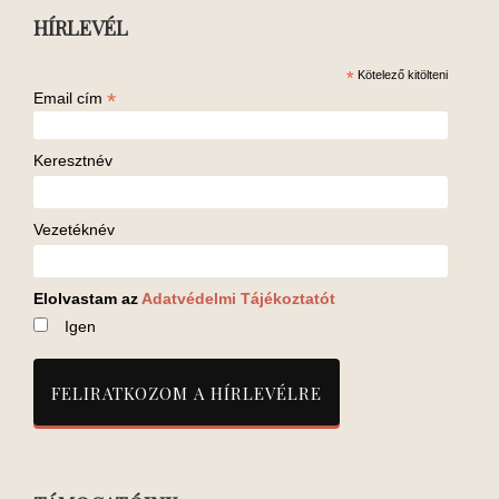
HÍRLEVÉL
*
Kötelező kitölteni
*
Email cím
Keresztnév
Vezetéknév
Elolvastam az
Adatvédelmi Tájékoztatót
Igen