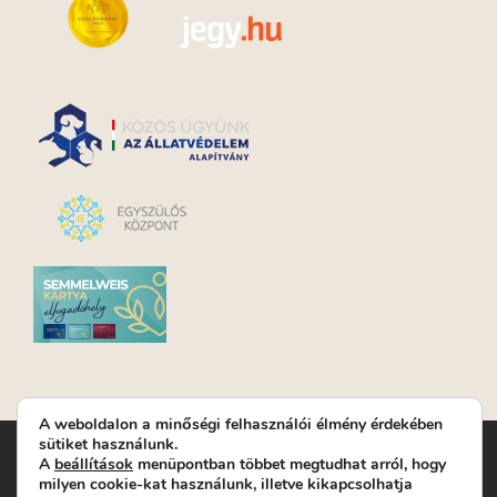
A weboldalon a minőségi felhasználói élmény érdekében
sütiket használunk.
Turay Ida Színház Közhasznú Nonprofit Kft. | Működési
A
beállítások
menüpontban többet megtudhat arról, hogy
helyszín: Turay Ida Színház 1089 Budapest, Kálvária tér 6. |
milyen cookie-kat használunk, illetve kikapcsolhatja