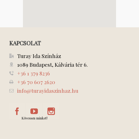
KAPCSOLAT
Turay Ida Színház
1089 Budapest, Kálvária tér 6.
+36 1 379 8236
+36 70 607 2620
info@turayidaszinhaz.hu
Kövessen minket!