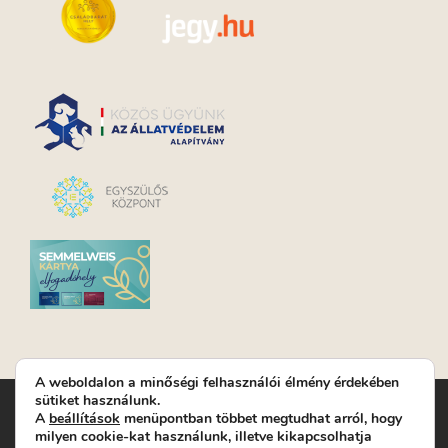
A weboldalon a minőségi felhasználói élmény érdekében
sütiket használunk.
Turay Ida Színház Közhasznú Nonprofit Kft. | Működési
A
beállítások
menüpontban többet megtudhat arról, hogy
helyszín: Turay Ida Színház 1089 Budapest, Kálvária tér 6. |
milyen cookie-kat használunk, illetve kikapcsolhatja