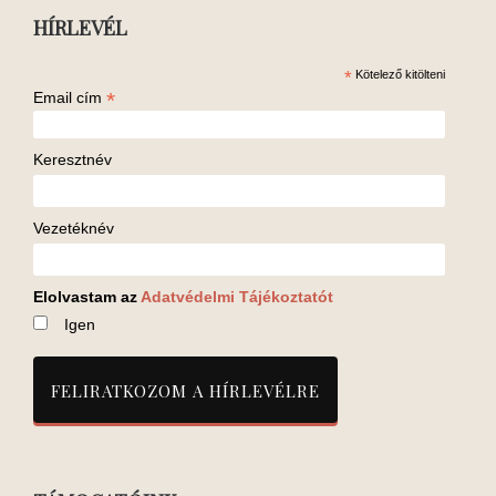
HÍRLEVÉL
*
Kötelező kitölteni
*
Email cím
Keresztnév
Vezetéknév
Elolvastam az
Adatvédelmi Tájékoztatót
Igen