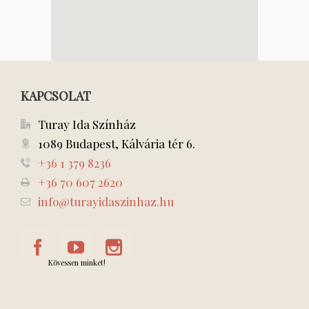
KAPCSOLAT
Turay Ida Színház
1089 Budapest, Kálvária tér 6.
+36 1 379 8236
+36 70 607 2620
info@turayidaszinhaz.hu
Kövessen minket!