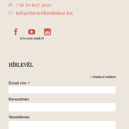
+36 70 607 2620
info@turayidaszinhaz.hu
Kövessen minket!
HÍRLEVÉL
*
Kötelező kitölteni
*
Email cím
Keresztnév
Vezetéknév