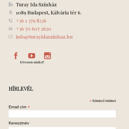
Turay Ida Színház
1089 Budapest, Kálvária tér 6.
+36 1 379 8236
+36 70 607 2620
info@turayidaszinhaz.hu
Kövessen minket!
HÍRLEVÉL
*
Kötelező kitölteni
*
Email cím
Keresztnév