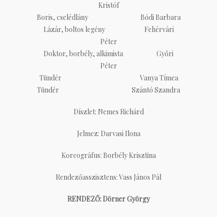
Kristóf
Boris, cselédlány
Bódi Barbara
Lázár, boltos legény
Fehérvári
Péter
Doktor, borbély, alkimista
Győri
Péter
Tündér
Vanya Tímea
Tündér
Szántó Szandra
Díszlet: Nemes Richárd
Jelmez: Darvasi Ilona
Koreográfus: Borbély Krisztina
Rendezőasszisztens: Vass János Pál
RENDEZŐ: Dörner György