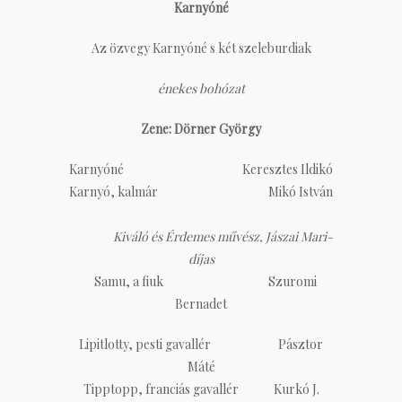
Karnyóné
Az özvegy Karnyóné s két szeleburdiak
énekes bohózat
Zene: Dörner György
Karnyóné
Keresztes Ildikó
Karnyó, kalmár
Mikó István
Kiváló és Érdemes művész, Jászai Mari-
díjas
Samu, a fiuk
Szuromi
Bernadet
Lipitlotty, pesti gavallér
Pásztor
Máté
Tipptopp, franciás gavallér
Kurkó J.