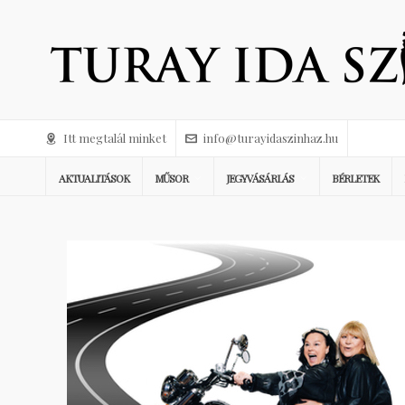
Itt megtalál minket
info@turayidaszinhaz.hu
AKTUALITÁSOK
MŰSOR
JEGYVÁSÁRLÁS
BÉRLETEK