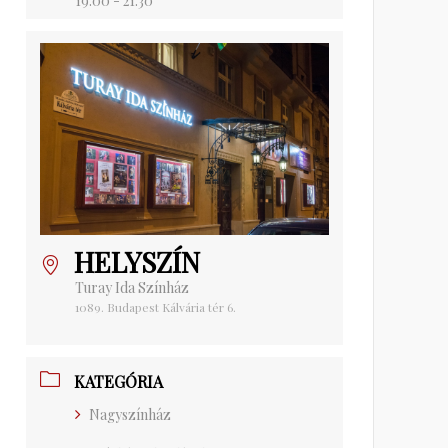
19:00 - 21:30
HELYSZÍN
Turay Ida Színház
1089. Budapest Kálvária tér 6.
KATEGÓRIA
Nagyszínház