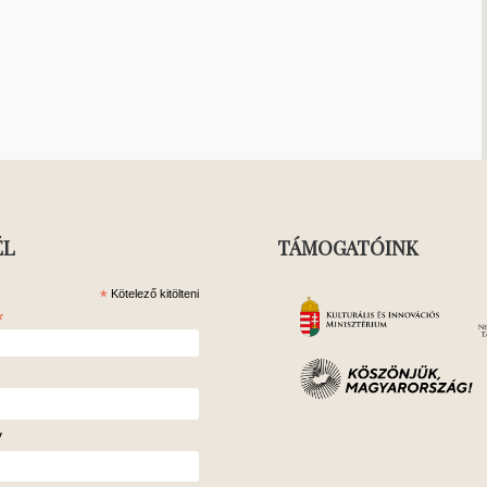
ÉL
TÁMOGATÓINK
*
Kötelező kitölteni
*
v