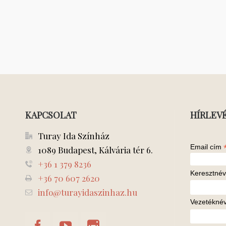
KAPCSOLAT
HÍRLEV
Turay Ida Színház
Email cím
1089 Budapest, Kálvária tér 6.
+36 1 379 8236
Keresztnév
+36 70 607 2620
info@turayidaszinhaz.hu
Vezetékné