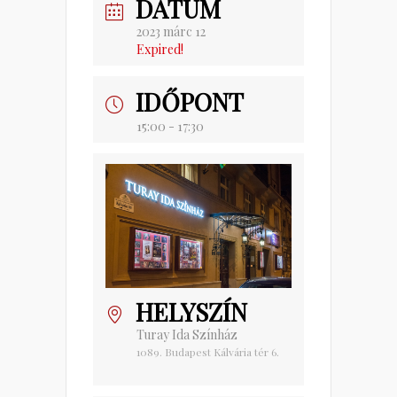
DÁTUM
2023 márc 12
Expired!
IDŐPONT
15:00 - 17:30
HELYSZÍN
Turay Ida Színház
1089. Budapest Kálvária tér 6.