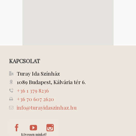
KAPCSOLAT
Turay Ida Színház
1089 Budapest, Kálvária tér 6.
+36 1 379 8236
+36 70 607 2620
info@turayidaszinhaz.hu
Kövessen minket!