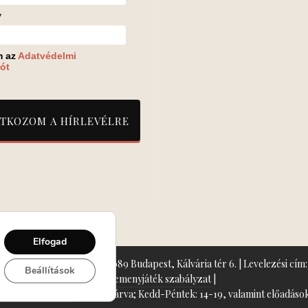
v
m az
Adatvédelmi
ót
Elfogad
zín: Turay Ida Színház 1089 Budapest, Kálvária tér 6. | Levelezési cím: 
Beállítások
Nyeremenyjáték szabályzat
|
+36-70/607-2620
( Hétfő: zárva; Kedd-Péntek: 14-19, valamint előadások 