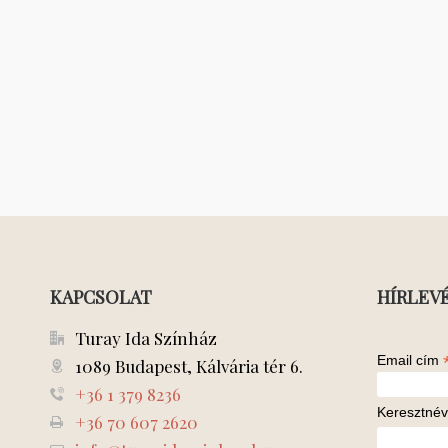
KAPCSOLAT
HÍRLEV
Turay Ida Színház
Email cím
1089 Budapest, Kálvária tér 6.
+36 1 379 8236
Keresztnév
+36 70 607 2620