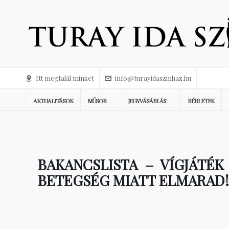
Itt megtalál minket
info@turayidaszinhaz.hu
AKTUALITÁSOK
MŰSOR
JEGYVÁSÁRLÁS
BÉRLETEK
BAKANCSLISTA – VÍGJÁTÉ
BETEGSÉG MIATT ELMARAD!