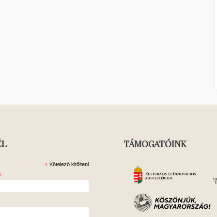
ÉL
TÁMOGATÓINK
*
Kötelező kitölteni
*