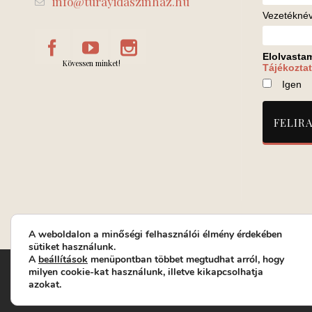
info@turayidaszinhaz.hu
Vezetékné
Elolvasta
Kövessen minket!
Tájékoztat
Igen
A weboldalon a minőségi felhasználói élmény érdekében
sütiket használunk.
A
beállítások
menüpontban többet megtudhat arról, hogy
Turay Ida Színház Közhasznú Nonprofit Kft. | Működési helys
milyen cookie-kat használunk, illetve kikapcsolhatja
azokat.
Jegyrendelés: